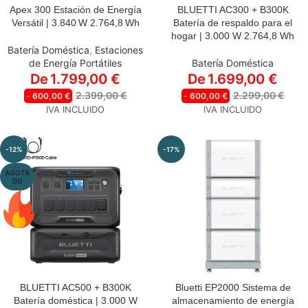
Apex 300 Estación de Energía
BLUETTI AC300 + B300K
OPCIONES A SELECCIONAR:
ESTILO
Versátil | 3.840 W 2.764,8 Wh
Batería de respaldo para el
AC300+B300K | 3000 W
hogar | 3.000 W 2.764,8 Wh
APEX 300
Salida | 2764,8 Wh
Batería Doméstica
,
Estaciones
Capacidad
AC300+B300K*2 | 3000 W
de Energía Portátiles
Batería Doméstica
APEX 300 + B300K
Salida | 5529,6 Wh
Capacidad
De
1.799,00
€
De
1.699,00
€
AC300+B300K*3 | 3000 W
APEX 300 + 2* B300K
Salida | 8294,4 Wh
2.399,00
€
2.299,00
€
-
600,00
€
-
600,00
€
Capacidad
AC300+B300K*4 | 3000 W
IVA INCLUIDO
IVA INCLUIDO
APEX 300 +PV350
Salida | 11059,2 Wh
Capacidad
APEX 300 +2* PV200
-12%
-17%
AGOTA
DO
BLUETTI AC500 + B300K
Bluetti EP2000 Sistema de
ESTILO
Batería doméstica | 3.000 W
almacenamiento de energía