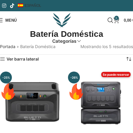
ESPAÑOL
0
MENÚ
0,00
Batería Doméstica
Categorías
Portada
»
Batería Doméstica
Mostrando los 5 resultados
Ver barra lateral
Se puede reservar
-25%
-26%