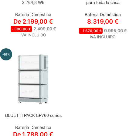
AC500+2*B300K | 2*Cable
2.764,8 Wh
para toda la casa
P090D a P150D gratis
AC500+B300K | Cable
Batería Doméstica
Batería Doméstica
P090D a P150D gratis
De
2.199,00
€
8.319,00
€
2.499,00
€
-
300,00
€
9.995,00
€
-
1.676,00
€
IVA INCLUIDO
IVA INCLUIDO
-51%
BLUETTI PACK EP760 series
ESTILO
Batería Doméstica
BLUETTI EP760 inversor
De
1.788,00
€