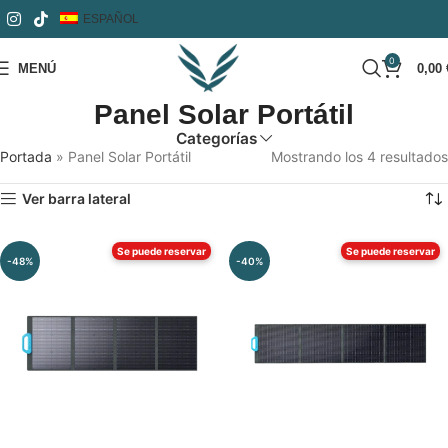
ESPAÑOL
0
MENÚ
0,00
Panel Solar Portátil
Categorías
Portada
»
Panel Solar Portátil
Mostrando los 4 resultados
Ver barra lateral
Se puede reservar
Se puede reservar
-48%
-40%