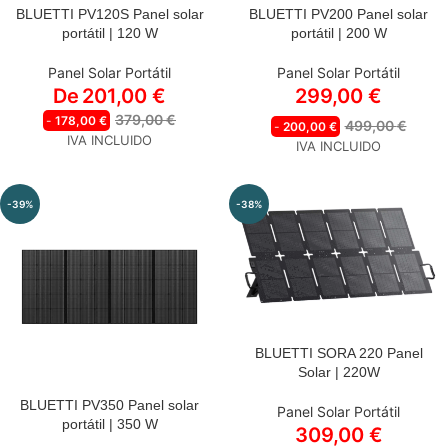
BLUETTI PV120S Panel solar
BLUETTI PV200 Panel solar
ESTILO
portátil | 120 W
portátil | 200 W
PV120S Panel solar portátil |
120 W
Panel Solar Portátil
Panel Solar Portátil
PV120S*2 Panel solar
De
201,00
€
299,00
€
portátil | 240 W
379,00
€
-
178,00
€
PV120S*3 Panel solar
499,00
€
-
200,00
€
IVA INCLUIDO
portátil | 360 W
IVA INCLUIDO
-39%
-38%
BLUETTI SORA 220 Panel
Solar | 220W
BLUETTI PV350 Panel solar
Panel Solar Portátil
portátil | 350 W
309,00
€