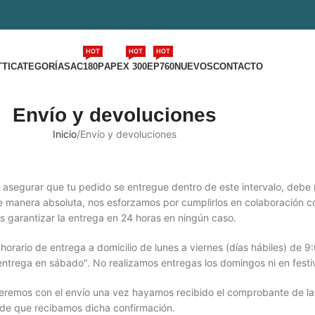
HOT
HOT
HOT
TI
CATEGORÍAS
AC180P
APEX 300
EP760
NUEVOS
CONTACTO
Envío y devoluciones
Inicio
Envío y devoluciones
a asegurar que tu pedido se entregue dentro de este intervalo, debe r
 manera absoluta, nos esforzamos por cumplirlos en colaboración c
s garantizar la entrega en 24 horas en ningún caso.
 horario de entrega a domicilio de lunes a viernes (días hábiles) de 
"entrega en sábado". No realizamos entregas los domingos ni en festiv
eremos con el envío una vez hayamos recibido el comprobante de la
de que recibamos dicha confirmación.