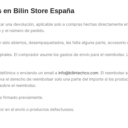
 en Bilin Store España
tar una devolución, aplicable solo a compras hechas directamente en 
o y el número de pedido.
an sido abiertos, desempaquetados, les falta alguna parte, accesorio
inales. El comprador asume los gastos de envío para el reembolso. L
elefónica o enviando un email a
info@bilintechco.com
. El reembolso 
erva el derecho de reembolsar solo una parte del importe si los prod
sobre el reembolso.
to firmado previamente.
rror en el envío o productos defectuosos.