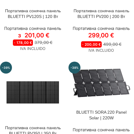
Портативна сонячна панель
Портативна сонячна панель
СТИЛЬ
BLUETTI PV120S | 120 Вт
BLUETTI PV200 | 200 Вт
Портативна сонячна
панель PV120S | 120 Вт
Портативна сонячна панель
Портативна сонячна панель
Портативна сонячна
з
201,00
€
299,00
€
панель PV120S*2 | 240 Вт
379,00
€
-
178,00
€
Портативна сонячна
499,00
€
-
200,00
€
IVA INCLUIDO
панель PV120S*3 | 360 Вт
IVA INCLUIDO
-39%
-38%
BLUETTI SORA 220 Panel
Solar | 220W
Портативна сонячна панель
Портативна сонячна панель
BLUETTI PV350 | 350 Вт