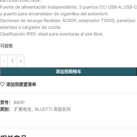
EB55/EB70/AC180P.
Fuente de alimentación independiente: 3 puertos CC: USB-A, USB-C
y puerto para encendedor de cigarrillos del automóvil.
Opciones de recarga flexibles: AC60P, adaptador T200S, panel(es)
solar(es) o cargador de coche.
Clasificación IP65: ideal para aventuras al aire libre.
可超售
添加到购物车
添加到愿望清单
货号：
B80P
类别：
扩展电池
,
BLUETTI 高级系列