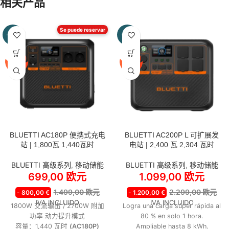
相关产品
Se puede reservar
-53%
-52%
BLUETTI AC180P 便携式充电
BLUETTI AC200P L 可扩展发
站 | 1,800瓦 1,440瓦时
电站 | 2,400 瓦 2,304 瓦时
BLUETTI 高级系列
,
移动储能
BLUETTI 高级系列
,
移动储能
699,00
欧元
1.099,00
欧元
1.499,00
欧元
2.299,00
欧元
-
800,00
€
-
1.200,00
€
IVA INCLUIDO
IVA INCLUIDO
1800W 交流输出 / 2700W 附加
Logra una carga súper rápida al
功率 动力提升模式
80 % en solo 1 hora.
容量：1,440 瓦时
(AC180P)
Ampliable hasta 8 kWh.