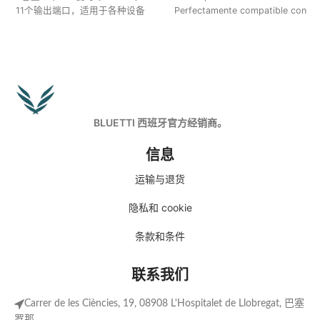
11个输出端口，适用于各种设备
Perfectamente compatible con
4种充电方式（交流电/太阳能/车
baterías de expansión B210P,
辆/发电机）
B230 y B300.
使用 BLUETTI 应用程序进行智能
Ofrece una potencia nominal de
控制和监控
2400 W, lo que satisface las
使用 1440W 交流输入，在 45 分
necesidades de diversas cargas
钟内从 0 充电到 80 %
en tu vehículo recreativo o en tu
环保/清洁/安静/经济
hogar.
BLUETTI 西班牙官方经销商。
信息
运输与退货
隐私和 cookie
条款和条件
联系我们
Carrer de les Ciències, 19, 08908 L'Hospitalet de Llobregat, 巴塞
罗那