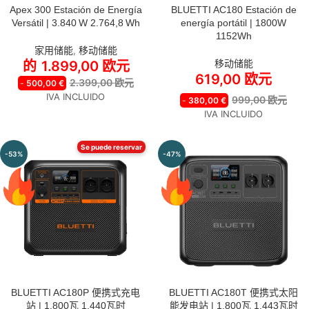
Apex 300 Estación de Energía
BLUETTI AC180 Estación de
OPCIONES A SELECCIONAR:
Versátil | 3.840 W 2.764,8 Wh
energía portátil | 1800W
1152Wh
APEX 300
家用储能
,
移动储能
移动储能
的
1.899,00
欧元
APEX 300 + B300K
619,00
欧元
2.399,00
欧元
-
500,00
€
APEX 300 + 2* B300K
IVA INCLUIDO
999,00
欧元
-
380,00
€
IVA INCLUIDO
APEX 300 +PV350
APEX 300 +2* PV200
Se puede reservar
-53%
-47%
BLUETTI AC180P 便携式充电
BLUETTI AC180T 便携式太阳
站 | 1,800瓦 1,440瓦时
能发电站 | 1,800瓦 1,443瓦时