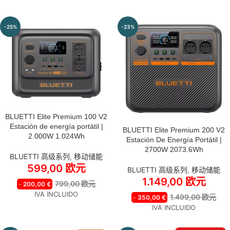
-25%
-23%
BLUETTI Elite Premium 100 V2
Estación de energía portátil |
BLUETTI Elite Premium 200 V2
2.000W 1.024Wh
Estación De Energía Portátil |
2700W 2073.6Wh
BLUETTI 高级系列
,
移动储能
599,00
欧元
BLUETTI 高级系列
,
移动储能
1.149,00
欧元
799,00
欧元
-
200,00
€
IVA INCLUIDO
1.499,00
欧元
-
350,00
€
IVA INCLUIDO