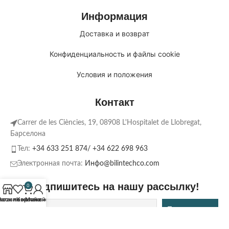
Информация
Доставка и возврат
Конфиденциальность и файлы cookie
Условия и положения
Контакт
Carrer de les Ciències, 19, 08908 L'Hospitalet de Llobregat,
Барселона
Тел:
+34 633 251 874/ +34 622 698 963
Электронная почта:
Инфо@bilintechco.com
Подпишитесь на нашу рассылку!
0
исок пожеланий
агазин
Корзина
Мой счет