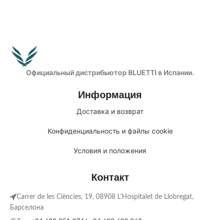
dispositivos
generación, con calidad
4 métodos de carga (mediante
automotriz, diseñada para
CA/energía
durar 17 años
solar/vehículo/generador
Recupera tu inversión en solo 2
Интеллектуальное управление
años
и мониторинг с помощью
Alertas de clima extremo en
приложения BLUETTI.
tiempo real a través de la app
Официальный дистрибьютор BLUETTI в Испании.
Recarga del 0 al 80 % en
de BLUETTI
45 minutos con entrada de CA
Configuración plug-and-play
Информация
de 1440 W
con conmutación instantánea
Экологически чистый/чистый/
de 20 ms del SAI
Доставка и возврат
тихий/экономичный
Ultrabajo consumo propio, 2 a
3 veces más eficiente que la
Конфиденциальность и файлы cookie
competencia
Compatible con carga desde
Условия и положения
generador de hasta 11,52 kW a
230 V
Контакт
Hasta 19,2 kW de carga solar
con el Solar X 4k
Carrer de les Ciències, 19, 08908 L'Hospitalet de Llobregat,
Барселона