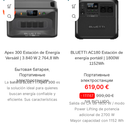
Apex 300 Estación de Energía
BLUETTI AC180 Estación de
OPCIONES A SELECCIONAR:
Versátil | 3.840 W 2.764,8 Wh
energía portátil | 1800W
1152Wh
APEX 300
Бытовая батарея
,
Портативные
Портативные
электростанции
электростанции
APEX 300 + B300K
La
batería BLUETTI Apex 300
es
619,00
€
la solución ideal para quienes
buscan energía confiable y
999,00
€
- 1ТП5Т
APEX 300 + 2* B300K
eficiente. Sus características
IVA INCLUIDO
Salida de CA de 1800 W / modo
principales incluyen:
Power Lifting de potencia
Súper escalable: capacidad de
APEX 300 +PV350
adicional de 2700 W
2.764 Wh hasta 58 kW, salida de
Mayor capacidad con 1152 Wh
3.840 W hasta 11,52 kW
9 puertos de salida para varios
APEX 300 +2* PV200
Batería LiFePO₄ de segunda